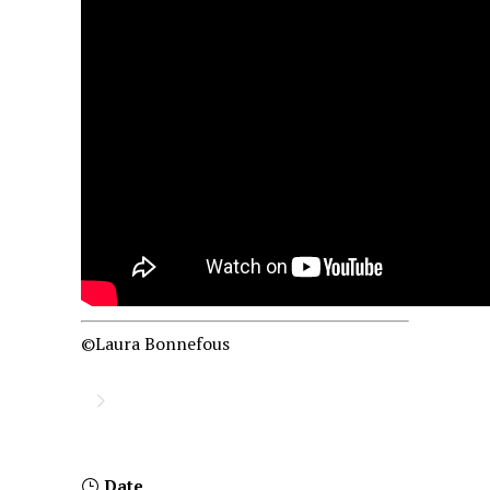
©Laura Bonnefous
Date